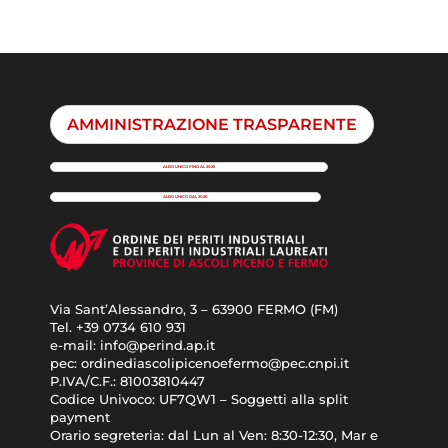
AMMINISTRAZIONE TRASPARENTE
ALBO UNICO FINO AL 2025
ALBO UNICO DAL 2026
Via Sant’Alessandro, 3 – 63900 FERMO (FM)
Tel. +39
0734 610 931
e-mail:
info@perind.ap.it
pec:
ordinediascolipicenoefermo@pec.cnpi.it
P.IVA/C.F.:
81003810447
Codice Univoco:
UF7QW1 – Soggetti alla split
payment
Orario segreteria: dal
Lun al Ven: 8:30-12:30, Mar e