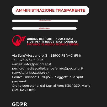
AMMINISTRAZIONE TRASPARENTE
ALBO UNICO FINO AL 2025
ALBO UNICO DAL 2026
Via Sant’Alessandro, 3 – 63900 FERMO (FM)
Tel. +39
0734 610 931
e-mail:
info@perind.ap.it
pec:
ordinediascolipicenoefermo@pec.cnpi.it
P.IVA/C.F.:
81003810447
Codice Univoco:
UF7QW1 – Soggetti alla split
payment
Orario segreteria: dal
Lun al Ven: 8:30-12:30, Mar e
Gio: 14:30-18:30
GDPR