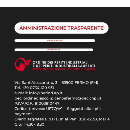
AMMINISTRAZIONE TRASPARENTE
ALBO UNICO FINO AL 2025
ALBO UNICO DAL 2026
Via Sant’Alessandro, 3 – 63900 FERMO (FM)
Tel. +39
0734 610 931
e-mail:
info@perind.ap.it
pec:
ordinediascolipicenoefermo@pec.cnpi.it
P.IVA/C.F.:
81003810447
Codice Univoco:
UF7QW1 – Soggetti alla split
payment
Orario segreteria: dal
Lun al Ven: 8:30-12:30, Mar e
Gio: 14:30-18:30