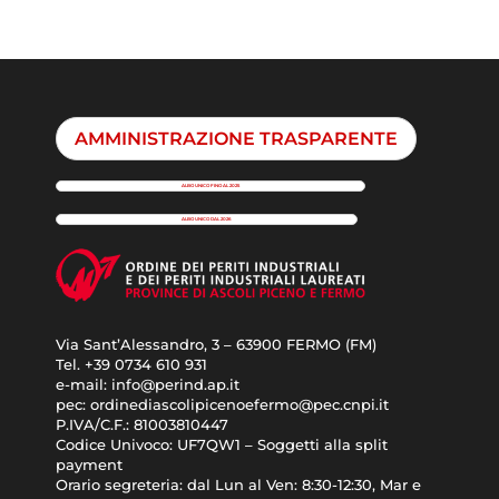
AMMINISTRAZIONE TRASPARENTE
ALBO UNICO FINO AL 2025
ALBO UNICO DAL 2026
Via Sant’Alessandro, 3 – 63900 FERMO (FM)
Tel. +39
0734 610 931
e-mail:
info@perind.ap.it
pec:
ordinediascolipicenoefermo@pec.cnpi.it
P.IVA/C.F.:
81003810447
Codice Univoco:
UF7QW1 – Soggetti alla split
payment
Orario segreteria: dal
Lun al Ven: 8:30-12:30, Mar e