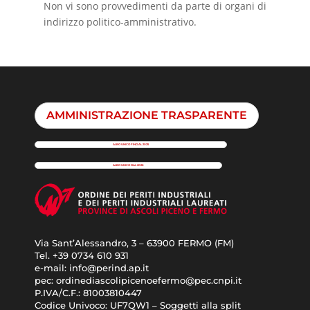
Non vi sono provvedimenti da parte di organi di
indirizzo politico-amministrativo.
AMMINISTRAZIONE TRASPARENTE
ALBO UNICO FINO AL 2025
ALBO UNICO DAL 2026
Via Sant’Alessandro, 3 – 63900 FERMO (FM)
Tel. +39
0734 610 931
e-mail:
info@perind.ap.it
pec:
ordinediascolipicenoefermo@pec.cnpi.it
P.IVA/C.F.:
81003810447
Codice Univoco:
UF7QW1 – Soggetti alla split