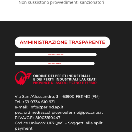
Non sussistono provvedimenti sanzionatori
AMMINISTRAZIONE TRASPARENTE
ALBO UNICO FINO AL 2025
ALBO UNICO DAL 2026
Via Sant’Alessandro, 3 – 63900 FERMO (FM)
Tel. +39
0734 610 931
e-mail:
info@perind.ap.it
pec:
ordinediascolipicenoefermo@pec.cnpi.it
P.IVA/C.F.:
81003810447
Codice Univoco:
UF7QW1 – Soggetti alla split
payment