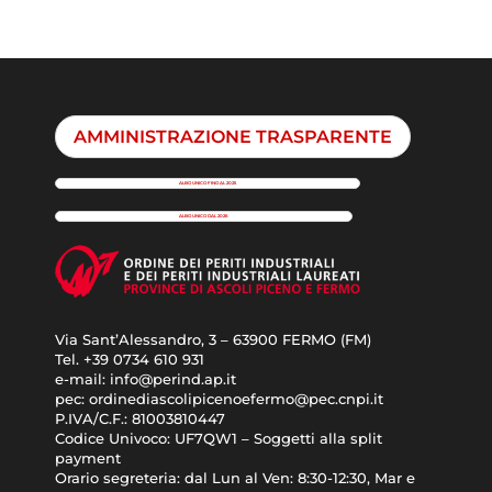
AMMINISTRAZIONE TRASPARENTE
ALBO UNICO FINO AL 2025
ALBO UNICO DAL 2026
Via Sant’Alessandro, 3 – 63900 FERMO (FM)
Tel. +39
0734 610 931
e-mail:
info@perind.ap.it
pec:
ordinediascolipicenoefermo@pec.cnpi.it
P.IVA/C.F.:
81003810447
Codice Univoco:
UF7QW1 – Soggetti alla split
payment
Orario segreteria: dal
Lun al Ven: 8:30-12:30, Mar e