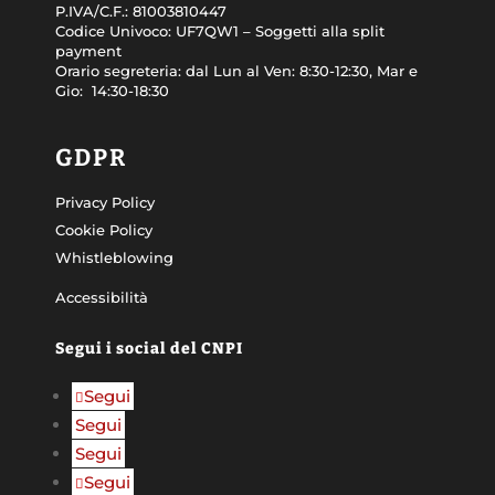
P.IVA/C.F.:
81003810447
Codice Univoco:
UF7QW1 – Soggetti alla split
payment
Orario segreteria: dal
Lun al Ven: 8:30-12:30, Mar e
Gio: 14:30-18:30
GDPR
Privacy Policy
Cookie Policy
Whistleblowing
Accessibilità
Segui i social del CNPI
Segui
Segui
Segui
Segui