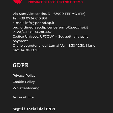
Via Sant’Alessandro, 3 – 63900 FERMO (FM)
Tel. +39
0734 610 931
e-mail:
info@perind.ap.it
pec:
ordinediascolipicenoefermo@pec.cnpi.it
P.IVA/C.F.:
81003810447
Codice Univoco:
UF7QW1 – Soggetti alla split
payment
Orario segreteria: dal
Lun al Ven: 8:30-12:30, Mar e
Gio: 14:30-18:30
GDPR
Privacy Policy
Cookie Policy
Whistleblowing
Accessibilità
Segui i social del CNPI