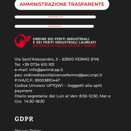
AMMINISTRAZIONE TRASPARENTE
ALBO UNICO FINO AL 2025
ALBO UNICO DAL 2026
Via Sant’Alessandro, 3 – 63900 FERMO (FM)
Tel. +39
0734 610 931
e-mail:
info@perind.ap.it
pec:
ordinediascolipicenoefermo@pec.cnpi.it
P.IVA/C.F.:
81003810447
Codice Univoco:
UF7QW1 – Soggetti alla split
payment
Orario segreteria: dal
Lun al Ven: 8:30-12:30, Mar e
Gio: 14:30-18:30
GDPR
Privacy Policy